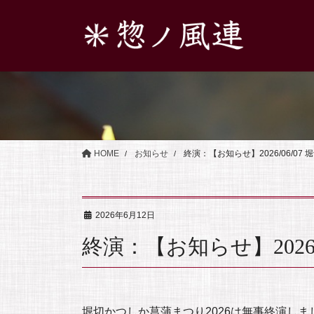
コ
ナ
ン
ビ
テ
ゲ
ン
ー
ツ
シ
へ
ョ
ス
ン
キ
に
ッ
移
HOME
お知らせ
終演：【お知らせ】2026/06/0
プ
動
2026年6月12日
終演：【お知らせ】2026
堀切かつしか菖蒲まつり2026は無事終演しま